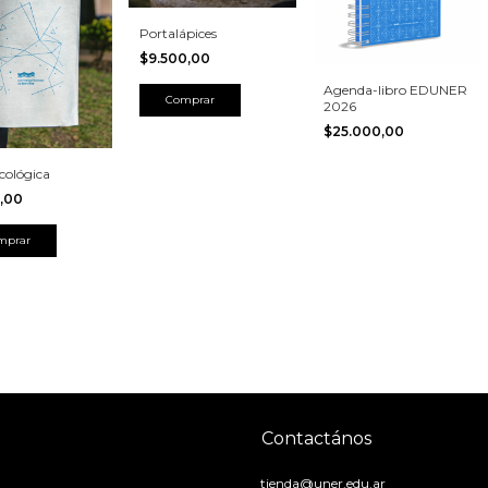
Portalápices
$9.500,00
Agenda-libro EDUNER
2026
$25.000,00
cológica
0,00
Contactános
tienda@uner.edu.ar