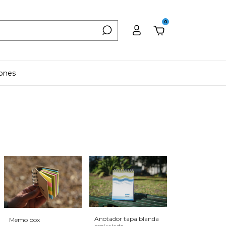
0
iones
Anotador tapa blanda
Memo box