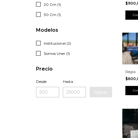
$900
20 Cm (1)
30 Cm (1)
Modelos
Institucional (2)
Somos Uner (1)
Precio
Regla
$600
Desde
Hasta
Co
Aplicar