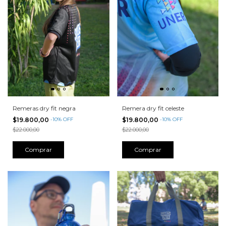
Remeras dry fit negra
Remera dry fit celeste
$19.800,00
-
10
%
OFF
$19.800,00
-
10
%
OFF
$22.000,00
$22.000,00
Comprar
Comprar